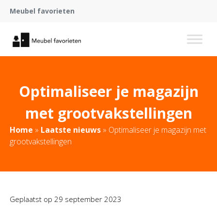
Meubel favorieten
Optimaliseer je magazijn
met grootvakstellingen
Home
»
Laatste nieuws
»
Optimaliseer je magazijn met
grootvakstellingen
Geplaatst op
29 september 2023