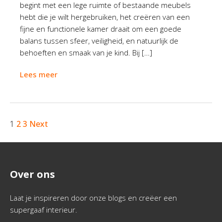
begint met een lege ruimte of bestaande meubels
hebt die je wilt hergebruiken, het creëren van een
fijne en functionele kamer draait om een goede
balans tussen sfeer, veiligheid, en natuurlijk de
behoeften en smaak van je kind. Bij […]
Lees meer
1
2
3
Next
Over ons
Laat je inspireren door onze blogs en creëer een
supergaaf interieur.