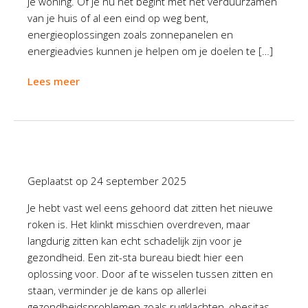
je woning. Of je nu net begint met het verduurzamen
van je huis of al een eind op weg bent,
energieoplossingen zoals zonnepanelen en
energieadvies kunnen je helpen om je doelen te […]
Lees meer
Geplaatst op
24 september 2025
Je hebt vast wel eens gehoord dat zitten het nieuwe
roken is. Het klinkt misschien overdreven, maar
langdurig zitten kan echt schadelijk zijn voor je
gezondheid. Een zit-sta bureau biedt hier een
oplossing voor. Door af te wisselen tussen zitten en
staan, verminder je de kans op allerlei
gezondheidsproblemen zoals rugklachten, obesitas